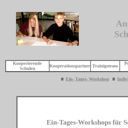
An
Sch
Kooperierende
P
Kooperationspartner
Trainigsteam
Schulen
Ein- Tages- Workshop
Indiv
Ein-Tages-Workshops für S